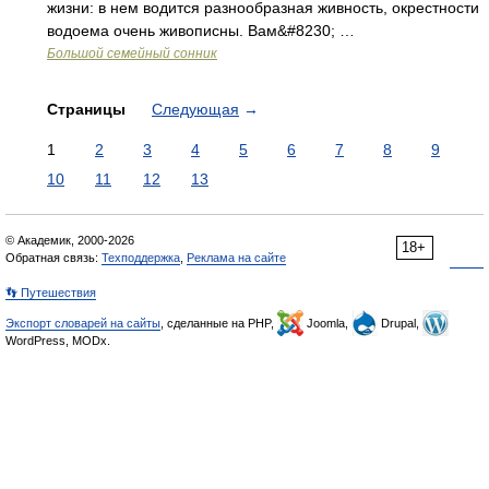
жизни: в нем водится разнообразная живность, окрестности
водоема очень живописны. Вам&#8230; …
Большой семейный сонник
Страницы
Следующая
→
1
2
3
4
5
6
7
8
9
10
11
12
13
© Академик, 2000-2026
18+
Обратная связь:
Техподдержка
,
Реклама на сайте
👣 Путешествия
Экспорт словарей на сайты
, сделанные на PHP,
Joomla,
Drupal,
WordPress, MODx.