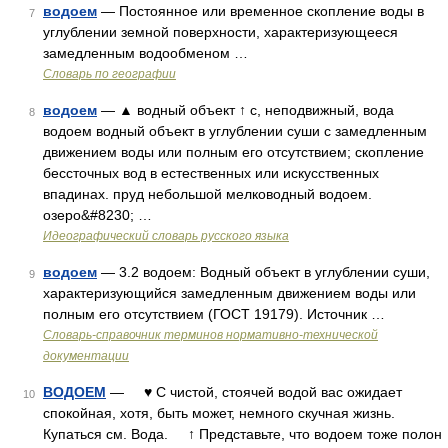
водоем
— Постоянное или временное скопление воды в
7
углублении земной поверхности, характеризующееся
замедленным водообменом …
Словарь по географии
водоем
— ▲ водный объект ↑ с, неподвижный, вода
8
водоем водный объект в углублении суши с замедленным
движением воды или полным его отсутствием; скопление
бессточных вод в естественных или искусственных
впадинах. пруд небольшой мелководный водоем.
озеро&#8230; …
Идеографический словарь русского языка
водоем
— 3.2 водоем: Водный объект в углублении суши,
9
характеризующийся замедленным движением воды или
полным его отсутствием (ГОСТ 19179). Источник …
Словарь-справочник терминов нормативно-технической
документации
ВОДОЕМ
— ♥ С чистой, стоячей водой вас ожидает
10
спокойная, хотя, быть может, немного скучная жизнь.
Купаться см. Вода. ↑ Представьте, что водоем тоже полон