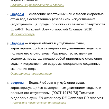
морей и океанов …
Большой Энциклопедический словарь
Водоем
— скопление бессточных или с малой скоростью
4
стока вод в естественных (озера) или искусственных
(водохранилища, пруды) понижениях земной поверхности.
EdwART. Толковый Военно морской Словарь, 2010 …
Морской словарь
Водоем
— водный объект в углублении суши,
5
характеризующийся замедленным движением воды или
полным его отсутствием. Различают естественные
водоемы, представляющие собой природные скопления
воды, и искусственные водоемы специально созданные
скопления воды …
Официальная терминология
водоем
— Водный объект в углублении суши,
6
характеризующийся замедленным движением воды или
полным его отсутствием. [ГОСТ 19179 73] Тематики
гидрология суши EN water body DE Gewässer FR réservoir …
Справочник технического переводчика