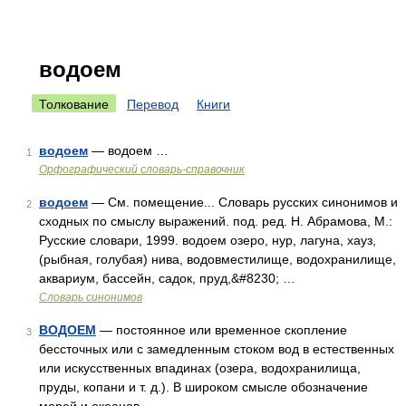
водоем
Толкование
Перевод
Книги
водоем
— водоем …
1
Орфографический словарь-справочник
водоем
— См. помещение... Словарь русских синонимов и
2
сходных по смыслу выражений. под. ред. Н. Абрамова, М.:
Русские словари, 1999. водоем озеро, нур, лагуна, хауз,
(рыбная, голубая) нива, водовместилище, водохранилище,
аквариум, бассейн, садок, пруд,&#8230; …
Словарь синонимов
ВОДОЕМ
— постоянное или временное скопление
3
бессточных или с замедленным стоком вод в естественных
или искусственных впадинах (озера, водохранилища,
пруды, копани и т. д.). В широком смысле обозначение